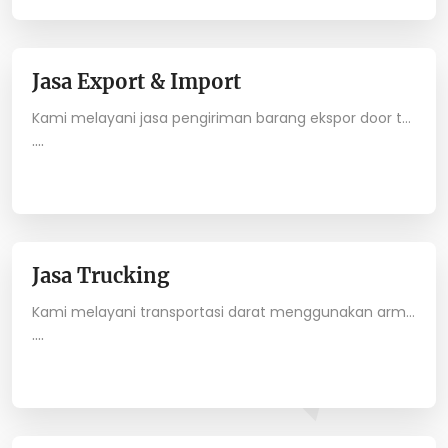
Jasa Export & Import
Kami melayani jasa pengiriman barang ekspor door to port FCL (full container load) dan jasa pengiriman barang import Port to Door FCL (full container load) beserta pengurusan dokumen ekspor dan import dengan kelebihan yang dimiliki diantaranya adalah bekerjasama dengan pihak pelayaran yang professional, kami juga memiliki armada sendiri yang terpecaya dengan menggunakan sistem GPS atau pelacakan untuk setiap shipment customer kami dan kami melakukan pengurusan seluruh dokumen secara lengkap termasuk PEB (Pemberitahuan Expor Barang) dan PIB (Pemberitahuan Import Barang), melakukan pengurusan dokumen izin API (Angka Pengenal Impor), dan juga kami memiliki pelayanan dengan sepenuh hati dan bertanggung jawab.
....
Jasa Trucking
Kami melayani transportasi darat menggunakan armada sendiri yang dapat dipercaya dengan dilengkapi sistem GPS untuk memastikan pada saat pengiriman barang yang dilakukan dengan secara aman, andal, dan tepat waktu di tujuan.
....