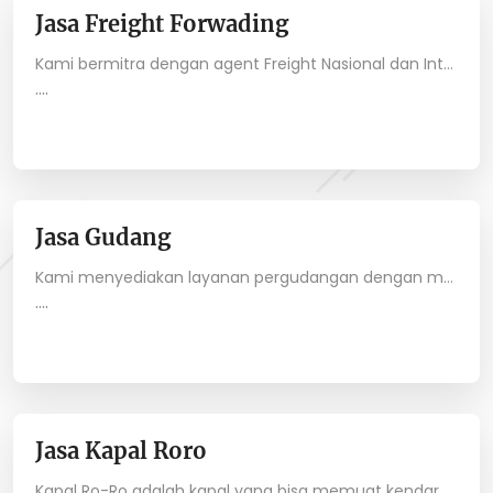
Jasa Freight Forwading
Kami bermitra dengan agent Freight Nasional dan Internasional secara professional demi tercapainya kualitas yang terbaik pada saat pengiriman barang.
....
Jasa Gudang
Kami menyediakan layanan pergudangan dengan menerapkan sistem manajemen gudang untuk menyediakan data yang akurat. Kami juga memiliki gudang penyimpanan untuk setiap jenis barang yang ada dan menjaga barang-barang dengan secara aman.
....
Jasa Kapal Roro
Kapal Ro-Ro adalah kapal yang bisa memuat kendaraan yang berjalan masuk ke dalam kapal dengan penggeraknya sendiri dan bisa keluar dengan sendiri juga, sehingga disebut sebagai kapal roll on - roll off atau disingkat Ro-Ro. Oleh karena itu, jika mencari jasa pengiriman seperti memuat kendaraan mobil pribadi, truck, truck fuso dan tronton begitu juga yang dapat memuat alat berat seperti forklift, buldozer, excavator, crane dan alat berat lainnya ke seluruh tujuan di Indonesia, maka kami siap melayani Anda dengan melalui Kapal Roro.