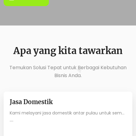
Apa yang kita tawarkan
Temukan Solusi Tepat untuk Berbagai Kebutuhan
Bisnis Anda.
Jasa Domestik
Kami melayani jasa domestik antar pulau untuk semua jenis kargo berupa jasa pengiriman container, alat berat, break bulk, barang pindahan, barang proyek, dan lain sebagainya baik melalui via laut sesuai dengan kebutuhan atau permintaan pelanggan di seluruh wilayah Indonesia. Pengiriman Door to Door, Door to Port & Port to Door dari semua daerah di Indonesia dalam FCL (Full Container Load) atau LCL (Less Container Load) kami juga dapat dukungan penuh untuk bekerjasama dengan perusahaan pelayaran terpercaya.
....